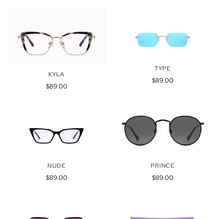
TYPE
KYLA
Precio
$89.00
Precio
$89.00
regular
regular
NUDE
PRINCE
Precio
Precio
$89.00
$89.00
regular
regular