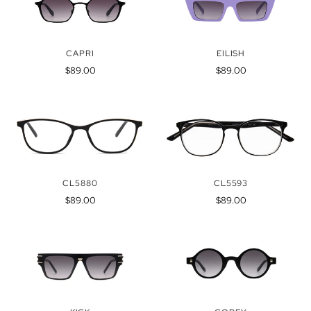
CAPRI
EILISH
Precio
Precio
$89.00
$89.00
regular
regular
CL5880
CL5593
Precio
Precio
$89.00
$89.00
regular
regular