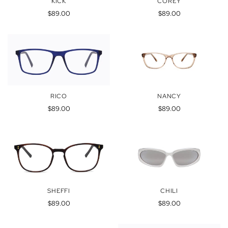
KICK
COREY
Precio
Precio
$89.00
$89.00
regular
regular
RICO
NANCY
Precio
Precio
$89.00
$89.00
regular
regular
SHEFFI
CHILI
Precio
Precio
$89.00
$89.00
regular
regular