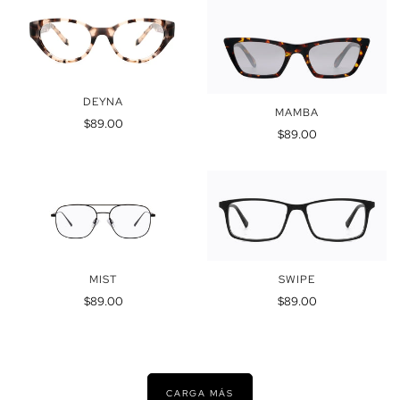
DEYNA
MAMBA
Precio
$89.00
Precio
$89.00
regular
regular
MIST
SWIPE
Precio
Precio
$89.00
$89.00
regular
regular
CARGA MÁS