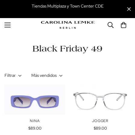
Tiendas Multiplaza y Town Center CDE
Black Friday 49
Filtrar
Más vendidos
NINA
JOGGER
Precio
Precio
$89.00
$89.00
regular
regular