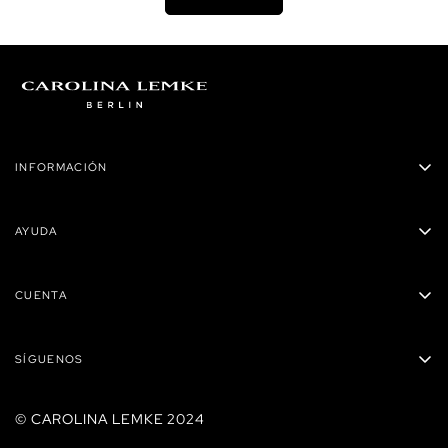
INFORMACIÓN
Carolina Lemke Panamá
AYUDA
Privacidad
Políticas de envío
Términos y condiciones
CUENTA
Preguntas Frecuentes
Reembolsos
Mis órdenes
Contacto
SÍGUENOS
Carrito
Tiendas
Mis direcciones
© CAROLINA LEMKE 2024
Buscar