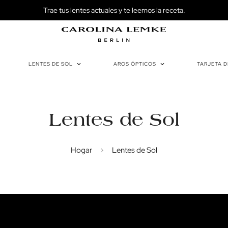
Trae tus lentes actuales y te leemos la receta.
LENTES DE SOL
AROS ÓPTICOS
TARJETA 
Lentes de Sol
Hogar
Lentes de Sol