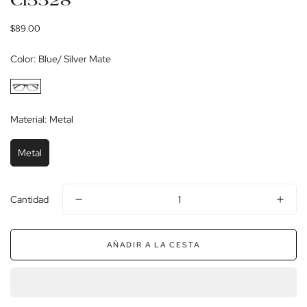
Cl5528
Precio
$89.00
regular
Color:
Blue/ Silver Mate
Material:
Metal
Metal
Cantidad
AÑADIR A LA CESTA