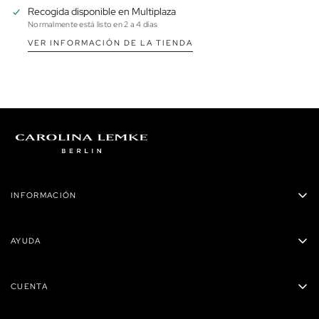
Recogida disponible en
Multiplaza
Normalmente está listo en 2 a 4 días
VER INFORMACIÓN DE LA TIENDA
INFORMACIÓN
Carolina Lemke Panamá
AYUDA
Privacidad
Políticas de envío
Términos y condiciones
CUENTA
Preguntas Frecuentes
Reembolsos