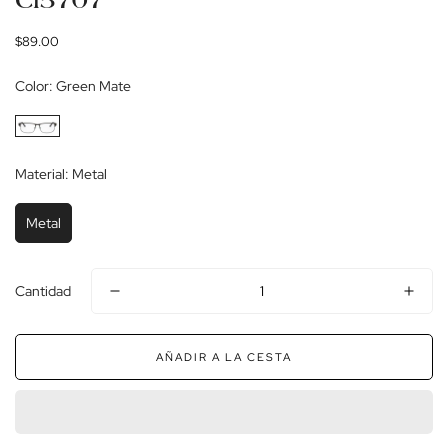
Cl5707
Precio
$89.00
regular
Color:
Green Mate
Material:
Metal
Metal
Cantidad
AÑADIR A LA CESTA