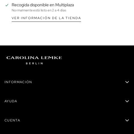
Recogida disponible en
Multiplaza
Normalmente está listo en 2 a 4 días
VER INFORMACIÓN DE LA TIENDA
INFORMACIÓN
Carolina Lemke Panamá
AYUDA
Privacidad
Políticas de envío
Términos y condiciones
CUENTA
Preguntas Frecuentes
Reembolsos