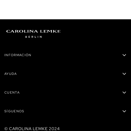
INFORMACIÓN
Carolina Lemke Panamá
AYUDA
Privacidad
Políticas de envío
Términos y condiciones
CUENTA
Preguntas Frecuentes
Reembolsos
Mis órdenes
Contacto
SÍGUENOS
Carrito
Tiendas
Mis direcciones
© CAROLINA LEMKE 2024