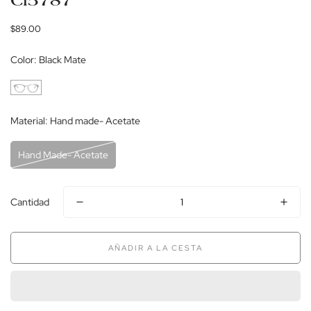
Cl5787
Precio
$89.00
regular
Color:
Black Mate
Material:
Hand made- Acetate
Hand Made- Acetate
Cantidad
AÑADIR A LA CESTA