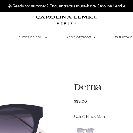
☀️ Ready for summer? Encuentra tus must-have Carolina Lemke
LENTES DE SOL
AROS ÓPTICOS
TARJETA 
Derna
Precio
$89.00
regular
Color:
Black Mate