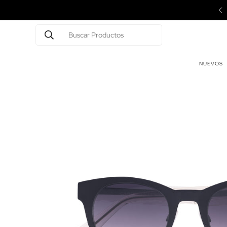
us lentes actuales y te leemos la receta.
Buscar Productos
NUEVOS