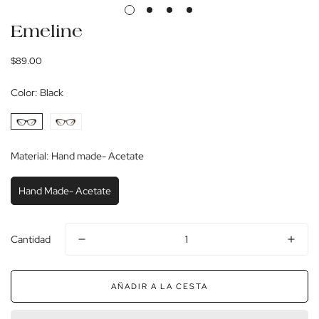
Emeline
Precio
$89.00
regular
Color:
Black
Material:
Hand made- Acetate
Hand Made- Acetate
Cantidad
AÑADIR A LA CESTA