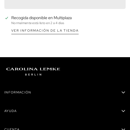
Recogida disponible en
Multiplaza
Normalmente está listo en 2 a 4 días
VER INFORMACIÓN DE LA TIENDA
INFORMACIÓN
Carolina Lemke Panamá
AYUDA
Privacidad
Políticas de envío
Términos y condiciones
CUENTA