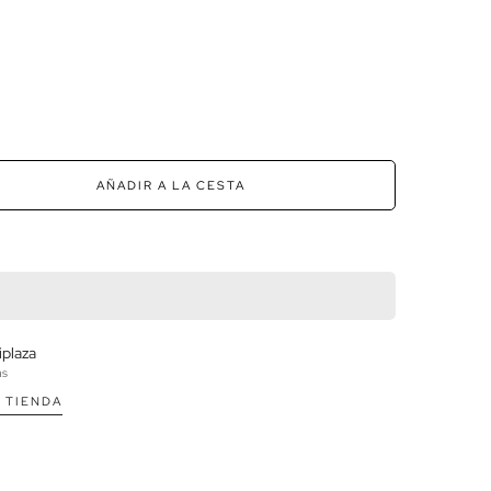
AÑADIR A LA CESTA
iplaza
as
 TIENDA