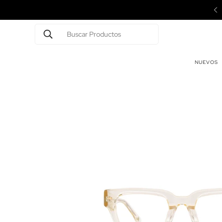
endas Multiplaza y Town Center CDE
Buscar Productos
NUEVOS