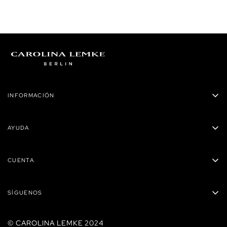
INFORMACIÓN
Carolina Lemke Panamá
AYUDA
Privacidad
Políticas de envío
Términos y condiciones
CUENTA
Preguntas Frecuentes
Reembolsos
Mis órdenes
Contacto
SÍGUENOS
Carrito
Tiendas
Mis direcciones
© CAROLINA LEMKE 2024