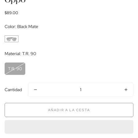
Oppo
Precio
$89.00
regular
Color:
Black Mate
Material:
T.R. 90
T.R. 90
Cantidad
AÑADIR A LA CESTA