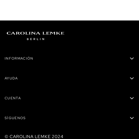
INFORMACIÓN
Carolina Lemke Panamá
AYUDA
Privacidad
Políticas de envío
Términos y condiciones
CUENTA
Preguntas Frecuentes
Reembolsos
Mis órdenes
Contacto
SÍGUENOS
Carrito
Tiendas
Mis direcciones
© CAROLINA LEMKE 2024