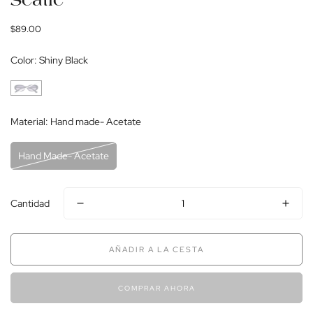
Seatle
Precio
$89.00
regular
Color:
Shiny Black
Material:
Hand made- Acetate
Hand Made- Acetate
Cantidad
AÑADIR A LA CESTA
COMPRAR AHORA