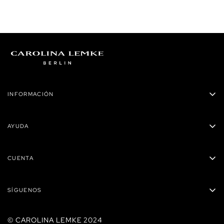
INFORMACIÓN
Carolina Lemke Panamá
AYUDA
Privacidad
Políticas de envío
Términos y condiciones
CUENTA
Preguntas Frecuentes
Reembolsos
Mis órdenes
Contacto
SÍGUENOS
Carrito
Tiendas
Mis direcciones
© CAROLINA LEMKE 2024