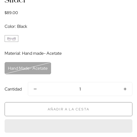
Slider
Precio
$89.00
regular
Color:
Black
Material:
Hand made- Acetate
Hand Made- Acetate
Cantidad
AÑADIR A LA CESTA