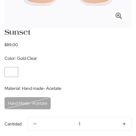
Sunset
Precio
$89.00
regular
Color:
Gold Clear
Material:
Hand made- Acetate
Hand Made- Acetate
Cantidad