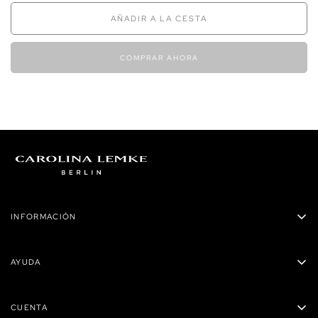
AÑADIR A LA CESTA
COMPRAR AHORA
INFORMACIÓN
Carolina Lemke Panamá
AYUDA
Privacidad
Políticas de envío
Términos y condiciones
CUENTA