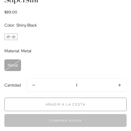
Superstar
Precio
$89.00
regular
Color:
Shiny Black
Material:
Metal
Metal
Cantidad
AÑADIR A LA CESTA
COMPRAR AHORA