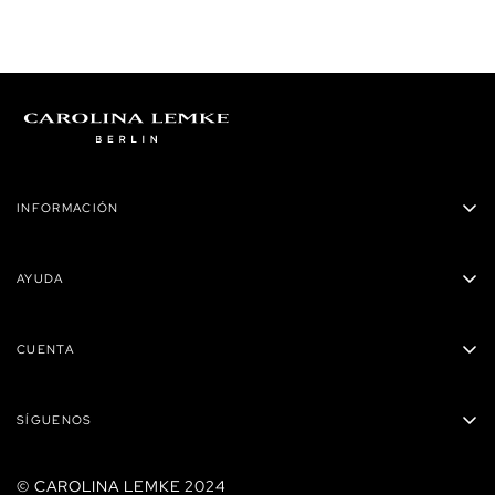
INFORMACIÓN
Carolina Lemke Panamá
AYUDA
Privacidad
Políticas de envío
Términos y condiciones
CUENTA
Preguntas Frecuentes
Reembolsos
Mis órdenes
Contacto
SÍGUENOS
Carrito
Tiendas
Mis direcciones
© CAROLINA LEMKE 2024